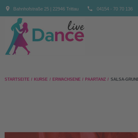
Skip
place
local_phone
Bahnhofstraße 25 | 22946 Trittau
04154 - 70 70 136
to
content
STARTSEITE
/
KURSE
/
ERWACHSENE
/
PAARTANZ
/
SALSA-GRUN
SALSA-
GRUNDKURS