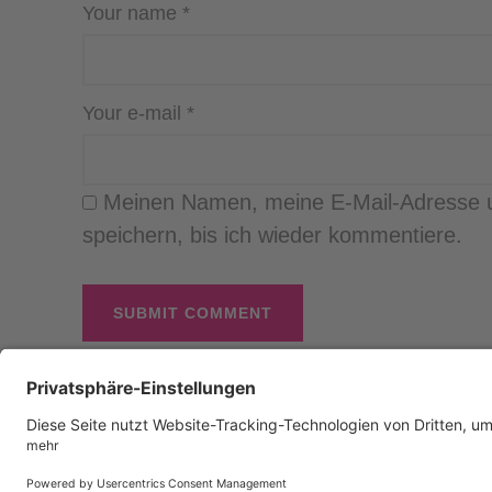
Your name
*
Your e-mail
*
Meinen Namen, meine E-Mail-Adresse 
speichern, bis ich wieder kommentiere.
© 2026 by Dance live - ADTV-Ta