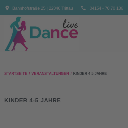
Skip
place
local_phone
Bahnhofstraße 25 | 22946 Trittau
04154 - 70 70 136
to
content
STARTSEITE
/
VERANSTALTUNGEN
/
KINDER 4-5 JAHRE
KINDER 4-5 JAHRE